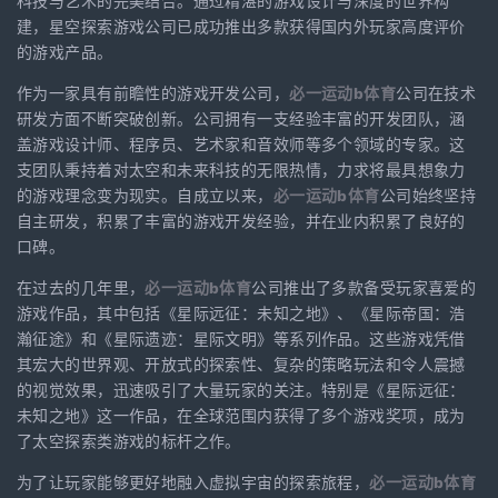
科技与艺术的完美结合。通过精湛的游戏设计与深度的世界构
建，星空探索游戏公司已成功推出多款获得国内外玩家高度评价
的游戏产品。
作为一家具有前瞻性的游戏开发公司，
必一运动b体育
公司在技术
研发方面不断突破创新。公司拥有一支经验丰富的开发团队，涵
盖游戏设计师、程序员、艺术家和音效师等多个领域的专家。这
支团队秉持着对太空和未来科技的无限热情，力求将最具想象力
的游戏理念变为现实。自成立以来，
必一运动b体育
公司始终坚持
自主研发，积累了丰富的游戏开发经验，并在业内积累了良好的
口碑。
在过去的几年里，
必一运动b体育
公司推出了多款备受玩家喜爱的
游戏作品，其中包括《星际远征：未知之地》、《星际帝国：浩
瀚征途》和《星际遗迹：星际文明》等系列作品。这些游戏凭借
其宏大的世界观、开放式的探索性、复杂的策略玩法和令人震撼
的视觉效果，迅速吸引了大量玩家的关注。特别是《星际远征：
未知之地》这一作品，在全球范围内获得了多个游戏奖项，成为
了太空探索类游戏的标杆之作。
为了让玩家能够更好地融入虚拟宇宙的探索旅程，
必一运动b体育