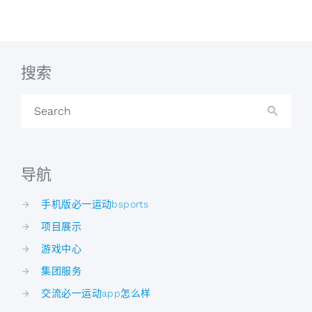
搜索
Search
导航
手机版必一运动bsports
项目展示
游戏中心
集团服务
交流必一运动app怎么样