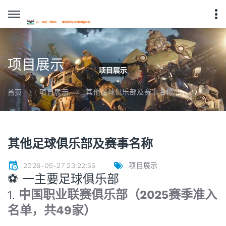
项目展示
其他足球俱乐部及赛事名称
首页
项目展示
其他足球俱乐部及赛事名称
2026-05-27 23:22:55
项目展示
⚽ 一主要足球俱乐部
1.
中国职业联赛俱乐部（2025赛季准入
名单，共49家）