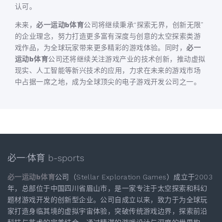
认可。
未来，
必一运动b体育
公司将继续秉承“探索无界，创新无限”
的企业理念，努力打造更多富有深度与创意的太空探索类游
戏作品，为全球玩家带来更多精彩的游戏体验。同时，
必一
运动b体育
公司还将继续关注游戏产业的技术创新，推动虚拟
现实、人工智能等新兴技术的应用，力求在未来的游戏市场
中占据一席之地，成为全球顶尖的电子游戏开发公司之一。
必一·体育 b-sports
必一运动b体育
公司（Stellar Exploration Games）成立于2003
年，总部位于中国四川省眉山市，是一家专注于太空探索和科幻
题材游戏开发的创新型企业。公司自成立以来，致力于为全球玩
家打造身临其境的虚拟宇宙体验，突破传统游戏边界，探索前沿