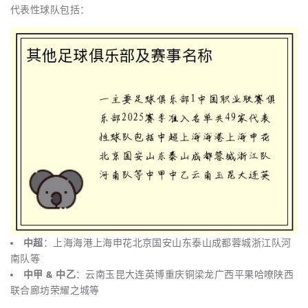
代表性球队包括：
中超
：上海海港上海申花北京国安山东泰山成都蓉城浙江队河
南队等
中甲 & 中乙
：云南玉昆大连英博重庆铜梁龙广西平果哈嘹陕西
联合廊坊荣耀之城等