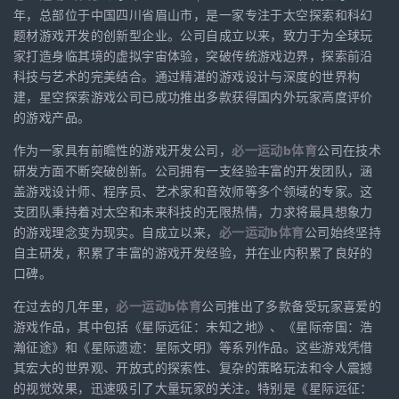
年，总部位于中国四川省眉山市，是一家专注于太空探索和科幻
题材游戏开发的创新型企业。公司自成立以来，致力于为全球玩
家打造身临其境的虚拟宇宙体验，突破传统游戏边界，探索前沿
科技与艺术的完美结合。通过精湛的游戏设计与深度的世界构
建，星空探索游戏公司已成功推出多款获得国内外玩家高度评价
的游戏产品。
作为一家具有前瞻性的游戏开发公司，
必一运动b体育
公司在技术
研发方面不断突破创新。公司拥有一支经验丰富的开发团队，涵
盖游戏设计师、程序员、艺术家和音效师等多个领域的专家。这
支团队秉持着对太空和未来科技的无限热情，力求将最具想象力
的游戏理念变为现实。自成立以来，
必一运动b体育
公司始终坚持
自主研发，积累了丰富的游戏开发经验，并在业内积累了良好的
口碑。
在过去的几年里，
必一运动b体育
公司推出了多款备受玩家喜爱的
游戏作品，其中包括《星际远征：未知之地》、《星际帝国：浩
瀚征途》和《星际遗迹：星际文明》等系列作品。这些游戏凭借
其宏大的世界观、开放式的探索性、复杂的策略玩法和令人震撼
的视觉效果，迅速吸引了大量玩家的关注。特别是《星际远征：