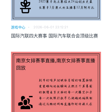
2026-06-01 23:12:21
游戏中心
国际汽联四大赛事 国际汽车联合会顶级比赛