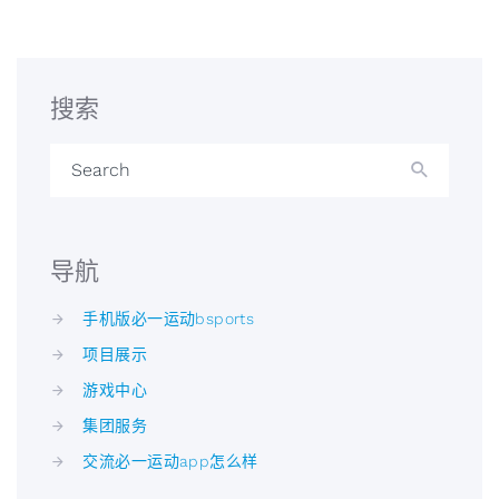
搜索
Search
导航
手机版必一运动bsports
项目展示
游戏中心
集团服务
交流必一运动app怎么样