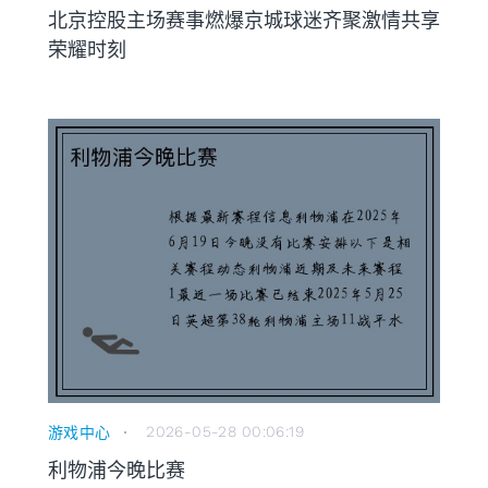
北京控股主场赛事燃爆京城球迷齐聚激情共享
荣耀时刻
2026-05-28 00:06:19
游戏中心
利物浦今晚比赛