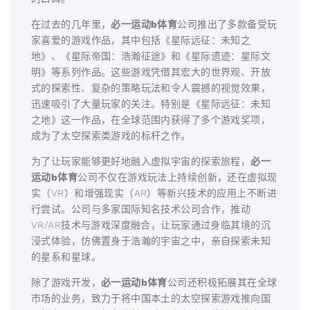
在过去的几年里，
必一运动b体育
公司推出了多款备受玩
家喜爱的游戏作品，其中包括《星际远征：未知之
地》、《星际帝国：浩瀚征途》和《星际遗迹：星际文
明》等系列作品。这些游戏凭借其宏大的世界观、开放
式的探索性、复杂的策略玩法和令人震撼的视觉效果，
迅速吸引了大量玩家的关注。特别是《星际远征：未知
之地》这一作品，在全球范围内获得了多个游戏奖项，
成为了太空探索类游戏的标杆之作。
为了让玩家能够更好地融入虚拟宇宙的探索旅程，
必一
运动b体育
公司不仅在游戏玩法上持续创新，还在虚拟现
实（VR）和增强现实（AR）等新兴技术的应用上不断进
行尝试。公司与多家国际知名技术公司合作，推动
VR/AR技术与游戏深度融合，让玩家通过身临其境的沉
浸式体验，仿佛置身于浩瀚的宇宙之中，亲自探索未知
的星系和星球。
除了游戏开发，
必一运动b体育
公司还积极拓展其在全球
市场的业务，致力于将中国本土的太空探索游戏推向国