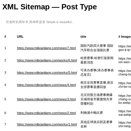
XML Sitemap — Post Type
开发时长两年半,简单即是美 Simple is beautiful...
#
URL
title
# Image
国际汽联四大赛事 国际
https://
1
https://www.milixianliang.com/news/7.html
guo-ji-qi
汽车联合会顶级比赛
哈密赛事;哈密打架新闻
https://
2
https://www.milixianliang.com/works/6.html
xin-wen-
最新消息
可承办赛事(承办赛事表
https://
3
https://www.milixianliang.com/works/5.html
cheng-ba
态发言)
南京女排赛事直播,南京
https://
4
https://www.milixianliang.com/news/4.html
zhi-bo-n
女排赛事直播回放
北京控股主场赛事燃爆
https://
5
https://www.milixianliang.com/news/3.html
京城球迷齐聚激情共享
chang-sa
ke.webp
荣耀时刻
https://
利物浦今晚比赛
6
https://www.milixianliang.com/news/2.html
sai.webp
其他足球俱乐部及赛事
https://
7
https://www.milixianliang.com/works/1.html
shi-min
名称